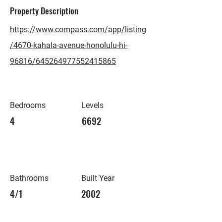
Property Description
https://www.compass.com/app/listing
/4670-kahala-avenue-honolulu-hi-
96816/645264977552415865
Bedrooms
Levels
4
6692
Bathrooms
Built Year
4/1
2002