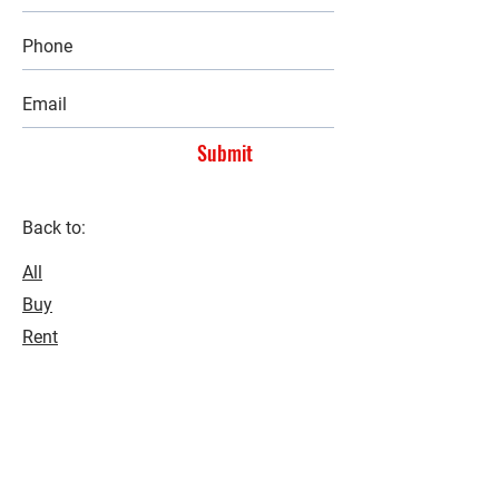
Submit
Back to:
All
Buy
Rent